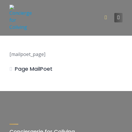
[mailpoet_page]
Page MailPoet
Conciergerie for Coliving